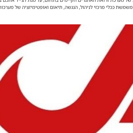
ות של מערכת זו ואת האתגרים הקיימים בתחום, על מנת לצייד אתכם
משת ככלי מרכזי לניהול, הנגשה, תיאום ואופטימיזציה של מערכות