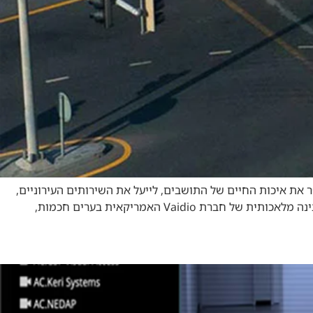
 את איכות החיים של התושבים, לייעל את השירותים העירוניים,
לחזק את הבטיחות והביטחון, ולצמצם את הפגיעה בסביבה. באמצעות שימוש בטכנולוגיות מתקדמות של וידאו אנליטיקה המבוססות על בינה מלאכותית של חברת Vaidio האמריקאית בערים חכמות,