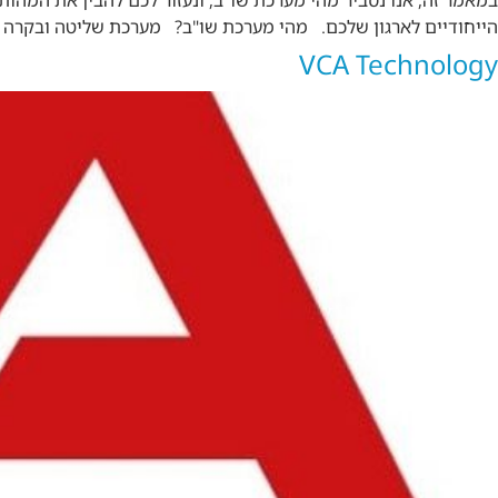
במאמר זה, אנו נסביר מהי מערכת שו"ב, ונעזור לכם להבין את המה
הייחודיים לארגון שלכם. מהי מערכת שו"ב? מערכת שליטה ובקרה מש
VCA Technology